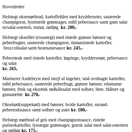
Hovedretter
Helstegt oksemørbrad, kartoffeltårn med krydderurter, sauterede
champignon, lynristede grøntsager, mild pebersauce samt grøn salat
m/salat-ostetern, tomat, rødløg
kr. 280,-
Helstegt oksefilet (rosastegt) med ristede grønne bønner og
peberfrugter, sauterede champignon, timianristede kartofler,
broccolisalat samt bearnaisesauce
kr. 245,-
Pebersteak med ristede kartofler, løgringe, kryddersmør, pebersauce
og salat
kr. 265,
Marineret Andebryst med strejf af ingefær, små ovnbagte kartofler,
mild pebersauce, sauterede peberfrugt, grønne bønner, edamame
bønner, frisk og eksotisk rødkålssalat med solbær, lime, blåbær og
granatæble
kr. 270,-
Oksekød(suppekød) med bønner, hvide kartofler, sursød-
peberrodssauce samt solbær og asier
kr. 180,-
Helstegt mørbrad af gris med champignonsauce, ristede
pariserkartofler, lynstegte grøntsager, græsk salat med salat-ostertern
og rødløg
kr. 175,-