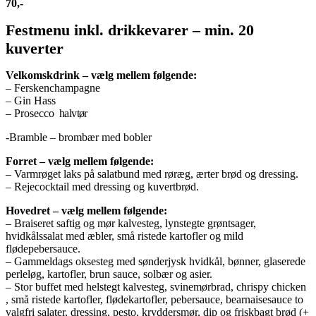
70,-
Festmenu inkl. drikkevarer – min. 20
kuverter
Velkomskdrink – vælg mellem følgende:
– Ferskenchampagne
– Gin Hass
– Prosecco
halvtør
-Bramble – brombær med bobler
Forret – vælg mellem følgende:
– Varmrøget laks på salatbund med røræg, ærter brød og dressing.
– Rejecocktail med dressing og kuvertbrød.
Hovedret – vælg mellem følgende:
– Braiseret saftig og mør kalvesteg, lynstegte grøntsager,
hvidkålssalat med æbler, små ristede kartofler og mild
flødepebersauce.
– Gammeldags oksesteg med sønderjysk hvidkål, bønner, glaserede
perleløg, kartofler, brun sauce, solbær og asier.
– Stor buffet med helstegt kalvesteg, svinemørbrad, chrispy chicken
, små ristede kartofler, flødekartofler, pebersauce, bearnaisesauce to
valgfri salater, dressing, pesto, kryddersmør, dip og friskbagt brød (+