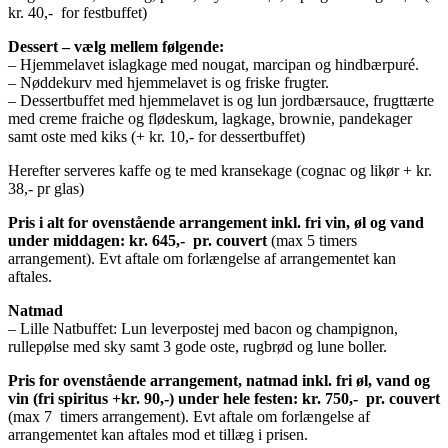
kr. 40,- for festbuffet)
Dessert – vælg mellem følgende:
– Hjemmelavet islagkage med nougat, marcipan og hindbærpuré.
– Nøddekurv med hjemmelavet is og friske frugter.
– Dessertbuffet med hjemmelavet is og lun jordbærsauce, frugttærte
med creme fraiche og flødeskum, lagkage, brownie, pandekager
samt oste med kiks (+ kr. 10,- for dessertbuffet)
Herefter serveres kaffe og te med kransekage (cognac og likør + kr.
38,- pr glas)
Pris i alt for ovenstående arrangement inkl. fri vin, øl og vand
under middagen:
kr. 645,- pr. couvert
(max 5 timers
arrangement). Evt aftale om forlængelse af arrangementet kan
aftales.
Natmad
– Lille Natbuffet: Lun leverpostej med bacon og champignon,
rullepølse med sky samt 3 gode oste, rugbrød og lune boller.
Pris for ovenstående arrangement, natmad inkl. fri øl, vand og
vin (fri spiritus +kr. 90,-) under hele festen:
kr. 750,- pr. couvert
(max 7 timers arrangement). Evt aftale om forlængelse af
arrangementet kan aftales mod et tillæg i prisen.