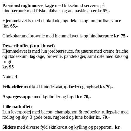
Passionsfrugtmousse kage
med kiksebund serveres på
hindbærpuré med friske blåbær og ananaskirsebær kr 65,-
Hjemmelavet is med chokolade, nøddeknas og lun jordbærsauce
kr. 65,-
Chokokaramelbrownie med hjemmelavet is og hindbærpuré
kr. 75,-
Dessertbuffet (kun i huset)
Hjemmelavet is med lun jordbærsauce, frugttærte med creme fraiche
og flødeskum, lagkage, brownie, pandekager, samt oste med kiks og
frugt
kr. 95
Natmad
Frikadeller
med kold kartoffelsalat, rødbeder og rugbrød
kr. 70,-
Aspargessuppe
med kødboller og brød
kr. 70,-
Lille natbuffet:
Lun leverpostej med bacon, champignon & rødbeder, rullepølse med
rødløg og sky, 3 gode oste, rugbrød og lune boller
kr. 70,-
Sliders
med diverse fyld skinke/ost og kylling og pepperoni
kr.