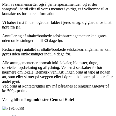
Men vi sammensætter også gerne specialmenuer, og er der
spørgsmål hertil eller til vores menuer i øvrigt, er i velkomne til at
kontakte os for mere information.
Vi håber i må finde noget der falder i jeres smag, og glæder os til at
høre fra jer.
Annullering af aftalte/bookede selskabsarrangementer kan gøres
uden omkostninger indtil 30 dage før.
Reducering i antallet af aftalte/bookede selskabsarrangementer kan
gøres uden omkostninger indtil 4 dage før.
Alle arrangementer er normalt inkl. lokaler, blomster, duge,
servietter, opdækning og afrydning. Ved små selskaber forhør
nærmere om lokale. Bemærk venligst: Ingen brug af tape af nogen
art, søm eller skruer på væggen eller i døre til balloner, plakater eller
andet pynt.
Ved brug af konfetti/glitter mv må påregnes et rengøringsgebyr på
kr. 500,- pr time.
Venlig hilsen
Løgumkloster Central Hotel