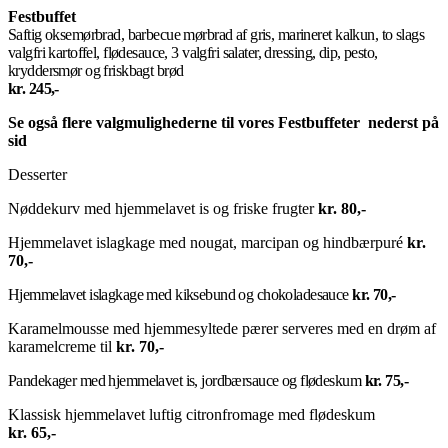
Festbuffet
Saftig oksemørbrad, barbecue mørbrad af gris, marineret kalkun, to slags
valgfri kartoffel, flødesauce, 3 valgfri salater, dressing, dip, pesto,
kryddersmør og friskbagt brød
kr. 245,-
Se også flere valgmulighederne til vores Festbuffeter nederst på
sid
Desserter
Nøddekurv med hjemmelavet is og friske frugter
kr. 80,-
Hjemmelavet islagkage med nougat, marcipan og hindbærpuré
kr.
70,-
Hjemmelavet islagkage med kiksebund og chokoladesauce
kr. 70
,-
Karamelmousse med hjemmesyltede pærer serveres med en drøm af
karamelcreme til
kr. 70,-
Pandekager med hjemmelavet is, jordbærsauce og flødeskum
kr. 75,-
Klassisk hjemmelavet luftig citronfromage med flødeskum
kr. 65,-