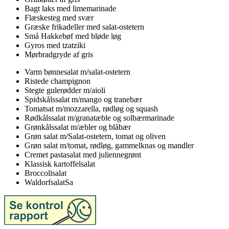
Bagt laks med limemarinade
Flæskesteg med svær
Græske frikadeller med salat-ostetern
Små Hakkebøf med bløde løg
Gyros med tzatziki
Mørbradgryde af gris
Varm bønnesalat m/salat-ostetern
Ristede champignon
Stegte gulerødder m/aioli
Spidskålssalat m/mango og tranebær
Tomatsat m/mozzarella, rødløg og squash
Rødkålssalat m/granatæble og solbærmarinade
Grønkålssalat m/æbler og blåbær
Grøn salat m/Salat-ostetern, tomat og oliven
Grøn salat m/tomat, rødløg, gammelknas og mandler
Cremet pastasalat med juliennegrønt
Klassisk kartoffelsalat
Broccolisalat
WaldorfsalatSa