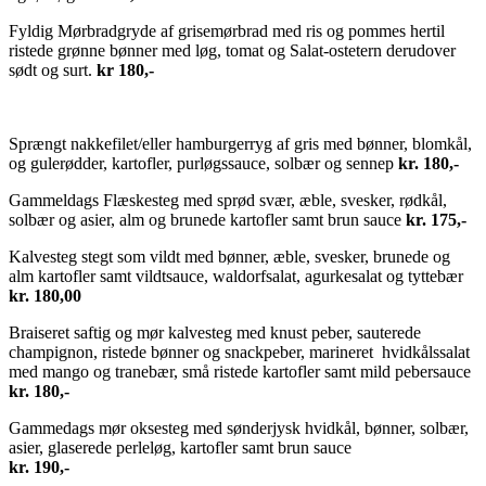
Fyldig Mørbradgryde af grisemørbrad med ris og pommes hertil
ristede grønne bønner med løg, tomat og Salat-ostetern derudover
sødt og surt.
kr 180,-
Sprængt nakkefilet/eller hamburgerryg af gris med bønner, blomkål,
og gulerødder, kartofler, purløgssauce, solbær og sennep
kr. 180,-
Gammeldags Flæskesteg med sprød svær, æble, svesker, rødkål,
solbær og asier, alm og brunede kartofler samt brun sauce
kr. 175,-
Kalvesteg stegt som vildt med bønner, æble, svesker, brunede og
alm kartofler samt vildtsauce, waldorfsalat, agurkesalat og tyttebær
kr. 180,00
Braiseret saftig og mør kalvesteg med knust peber, sauterede
champignon, ristede bønner og snackpeber, marineret hvidkålssalat
med mango og tranebær, små ristede kartofler samt mild pebersauce
kr. 180,-
Gammedags mør oksesteg med sønderjysk hvidkål, bønner, solbær,
asier, glaserede perleløg, kartofler samt brun sauce
kr. 190,-