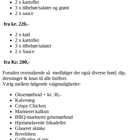
2 x kartofler
3 x tilbehør/salater og grønt
2 x sauce
fra kr. 220,-
2 x kød
2 x kartofler
3 x tilbehør/salater
2 x Sauce
fra Kr. 200,-
Foruden ovenstående så medfølger der også diverse brød, dip,
dressinger & knas til alle buffeer.
Vælg mellem følgende valgmuligheder:
Oksemørbrad + kr. 30,-
Kalvesteg
Crispy Chicken
Marineret kalkun
BBQ-marineret grisemørbrad
Hjemmelavede frikadeller
Glaseret skinke
Revelsben
Grillkøller af gris