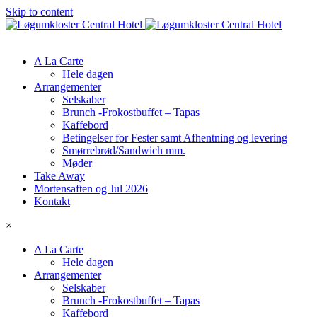
Skip to content
A La Carte
Hele dagen
Arrangementer
Selskaber
Brunch -Frokostbuffet – Tapas
Kaffebord
Betingelser for Fester samt Afhentning og levering​
Smørrebrød/Sandwich mm.
Møder
Take Away
Mortensaften og Jul 2026
Kontakt
×
A La Carte
Hele dagen
Arrangementer
Selskaber
Brunch -Frokostbuffet – Tapas
Kaffebord